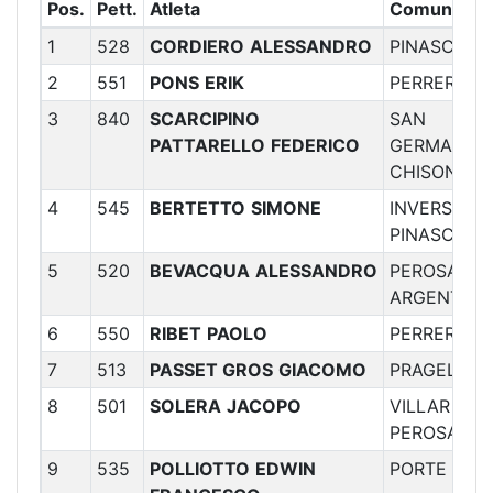
Pos.
Pett.
Atleta
Comune
1
528
CORDIERO
ALESSANDRO
PINASCA
2
551
PONS
ERIK
PERRERO
3
840
SCARCIPINO
SAN
PATTARELLO
FEDERICO
GERMANO
CHISONE
4
545
BERTETTO
SIMONE
INVERSO
PINASCA
5
520
BEVACQUA
ALESSANDRO
PEROSA
ARGENTINA
6
550
RIBET
PAOLO
PERRERO
7
513
PASSET GROS
GIACOMO
PRAGELATO
8
501
SOLERA
JACOPO
VILLAR
PEROSA
9
535
POLLIOTTO
EDWIN
PORTE