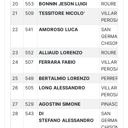
20
553
BONNIN
JESON LUIGI
ROURE
21
509
TESSITORE
NICOLO'
VILLAR
PEROSA
22
541
AMOROSO
LUCA
SAN
GERMANO
CHISONE
23
552
ALLIAUD
LORENZO
ROURE
24
507
FERRARA
FABIO
VILLAR
PEROSA
25
549
BERTALMIO
LORENZO
PERRERO
26
505
LONG
ALESSANDRO
VILLAR
PEROSA
27
529
AGOSTINI
SIMONE
PINASCA
28
543
DI
SAN
STEFANO
ALESSANDRO
GERMANO
CHISONE