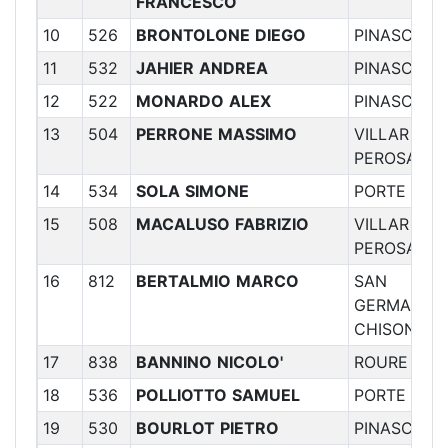
FRANCESCO
10
526
BRONTOLONE
DIEGO
PINASCA
11
532
JAHIER
ANDREA
PINASCA
12
522
MONARDO
ALEX
PINASCA
13
504
PERRONE
MASSIMO
VILLAR
PEROSA
14
534
SOLA
SIMONE
PORTE
15
508
MACALUSO
FABRIZIO
VILLAR
PEROSA
16
812
BERTALMIO
MARCO
SAN
GERMANO
CHISONE
17
838
BANNINO
NICOLO'
ROURE
18
536
POLLIOTTO
SAMUEL
PORTE
19
530
BOURLOT
PIETRO
PINASCA